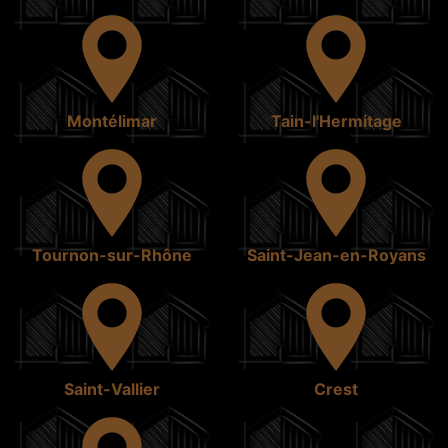
Montélimar
Tain-l'Hermitage
Tournon-sur-Rhône
Saint-Jean-en-Royans
Saint-Vallier
Crest