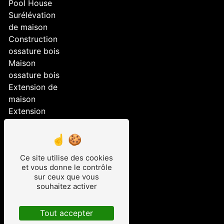
Pool House
Surélévation
de maison
Construction
ossature bois
Maison
ossature bois
Extension de
maison
Extension
Aménagement
extérieur
Construction
Ce site utilise des cookies
maison
et vous donne le contrôle
ossature bois
sur ceux que vous
Surélévation
souhaitez activer
Maison bois
Studio de
Tout accepter
jardin