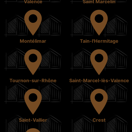
Valence
Saint Marcelin
Montélimar
Tain-l'Hermitage
Tournon-sur-Rhône
Saint-Marcel-lès-Valence
Saint-Vallier
Crest