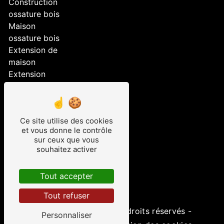
Construction
ossature bois
Maison
ossature bois
Extension de
maison
Extension
Aménagement
extérieur
Construction
Ce site utilise des cookies
maison
et vous donne le contrôle
ossature bois
sur ceux que vous
Surélévation
souhaitez activer
Maison bois
Studio de
Tout accepter
jardin
Tout refuser
©
Vistalid
- 2026 - Tous droits réservés -
Personnaliser