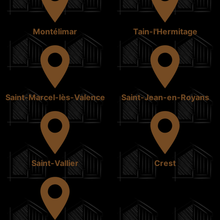
Montélimar
Tain-l'Hermitage
Saint-Marcel-lès-Valence
Saint-Jean-en-Royans
Saint-Vallier
Crest