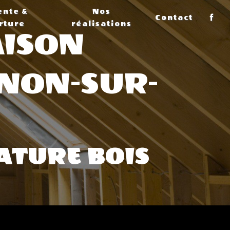
ente &
Nos
Contact
rture
réalisations
AISON
RNON-SUR-
ATURE BOIS