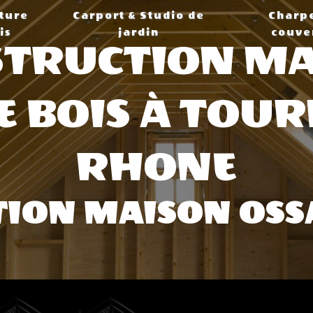
ture
Carport & Studio de
Charp
is
jardin
couve
TRUCTION M
 BOIS À TOU
RHÔNE
ION MAISON OSS