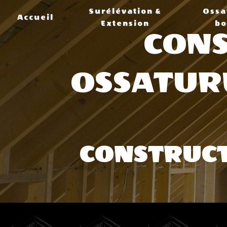
Panneau de gestion des cookies
Surélévation &
Ossa
Accueil
Extension
bo
CONS
OSSATURE
CONSTRUCT