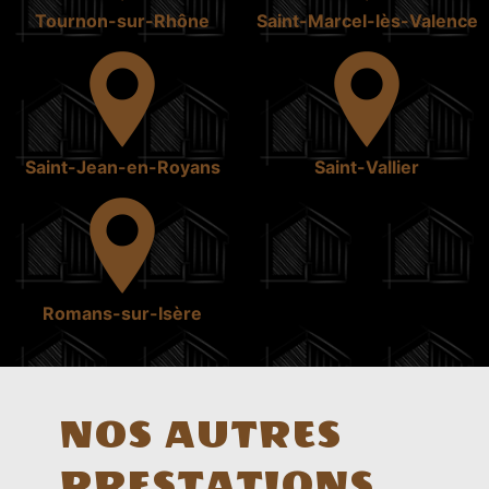
Tournon-sur-Rhône
Saint-Marcel-lès-Valence
Saint-Jean-en-Royans
Saint-Vallier
Romans-sur-Isère
NOS AUTRES
PRESTATIONS