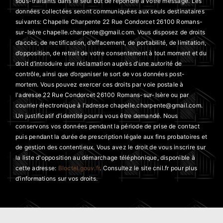
sous-traitants dans le seul but de répondre à votre message. Les
données collectées seront communiquées aux seuls destinataires
suivants: Chapelle Charpente 22 Rue Condorcet 26100 Romans-
sur-Isère chapelle.charpente@gmail.com. Vous disposez de droits
d’accès, de rectification, d’effacement, de portabilité, de limitation,
d’opposition, de retrait de votre consentement à tout moment et du
droit d’introduire une réclamation auprès d’une autorité de
contrôle, ainsi que d’organiser le sort de vos données post-
mortem. Vous pouvez exercer ces droits par voie postale à
l'adresse 22 Rue Condorcet 26100 Romans-sur-Isère ou par
courrier électronique à l'adresse chapelle.charpente@gmail.com.
Un justificatif d'identité pourra vous être demandé. Nous
conservons vos données pendant la période de prise de contact
puis pendant la durée de prescription légale aux fins probatoires et
de gestion des contentieux. Vous avez le droit de vous inscrire sur
la liste d'opposition au démarchage téléphonique, disponible à
cette adresse:
Bloctel.gouv.fr
. Consultez le site cnil.fr pour plus
d’informations sur vos droits.