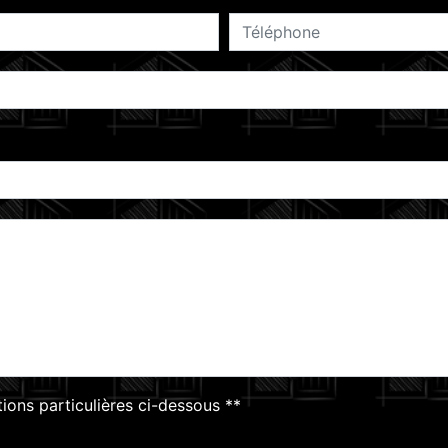
tions particulières ci-dessous **