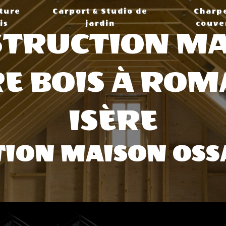
ture
Carport & Studio de
Charp
is
jardin
couve
TRUCTION M
E BOIS À ROM
ISÈRE
ION MAISON OSS