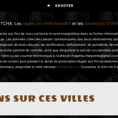
ENVOYER
APTCHA. Les
règles de confidentialité
et les
conditions d'util
s aux fins de vous contacter et sont enregistrées dans un fichier informatis
ssage. Les données collectées seront communiquées aux seuls destinataires 
sez de droits d’accès, de rectification, d’effacement, de portabilité, de limi
ès d’une autorité de contrôle, ainsi que d’organiser le sort de vos données po
ère ou par courrier électronique à l'adresse chapelle.charpente@gmail.com. 
de contact puis pendant la durée de prescription légale aux fins probatoires 
éphonique, disponible à cette adresse:
Bloctel.gouv.fr
. Consultez le site cnil.fr
S SUR CES VILLES