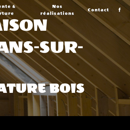
ente &
Nos
Contact
rture
réalisations
AISON
ANS-SUR-
ATURE BOIS