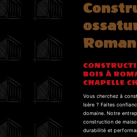
Constr
ossatur
Romans
CONSTRUCTI
BOIS À ROM
CHAPELLE C
Vous cherchez à const
Isère ? Faites confian
domaine. Notre entrep
construction de maison
durabilité et perform