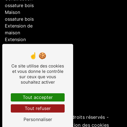
ossature bois
Maison
ossature bois
Extension de
maison
Extension
Aménagement
extérieur
Construction
Ce site utilise des cookies
maison
et vous donne le contrôle
ossature bois
sur ceux que vous
Surélévation
souhaitez activer
Maison bois
Studio de
Tout accepter
jardin
Tout refuser
©
Vistalid
- 2026 - Tous droits réservés -
Personnaliser
Mentions légales
-
Gestion des cookies