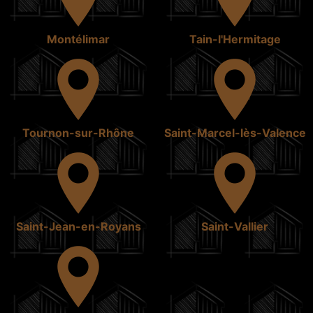
Montélimar
Tain-l'Hermitage
Tournon-sur-Rhône
Saint-Marcel-lès-Valence
Saint-Jean-en-Royans
Saint-Vallier