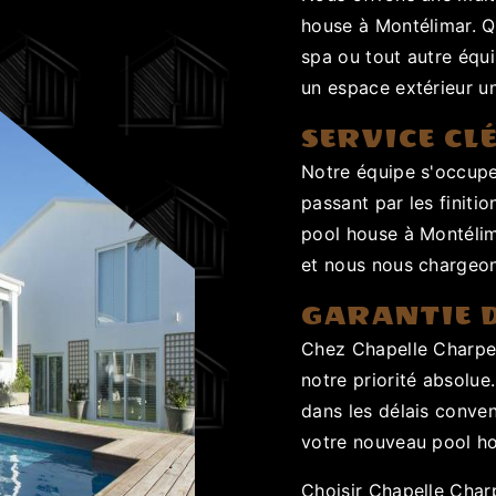
house à Montélimar. Q
spa ou tout autre équ
un espace extérieur un
SERVICE CL
Notre équipe s'occupe
passant par les finiti
pool house à Montélima
et nous nous chargeon
GARANTIE 
Chez Chapelle Charpent
notre priorité absolue.
dans les délais conve
votre nouveau pool hou
Choisir Chapelle Char