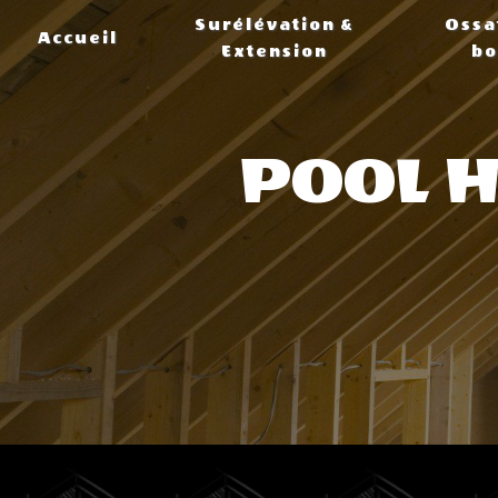
Panneau de gestion des cookies
Surélévation &
Ossa
Accueil
Extension
bo
POOL 