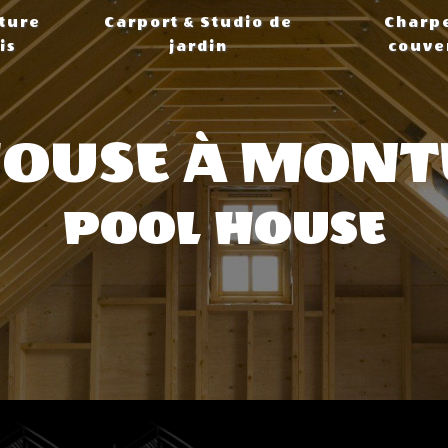
ture
Carport & Studio de
Charp
is
jardin
couve
HOUSE À MONT
POOL HOUSE