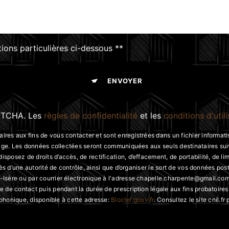
tions particulières ci-dessous **
ENVOYER
APTCHA. Les
règles de confidentialité
et les
conditions d'util
s aux fins de vous contacter et sont enregistrées dans un fichier informatis
ssage. Les données collectées seront communiquées aux seuls destinataires 
sez de droits d’accès, de rectification, d’effacement, de portabilité, de limi
ès d’une autorité de contrôle, ainsi que d’organiser le sort de vos données po
ère ou par courrier électronique à l'adresse chapelle.charpente@gmail.com. 
de contact puis pendant la durée de prescription légale aux fins probatoires 
éphonique, disponible à cette adresse:
Bloctel.gouv.fr
. Consultez le site cnil.fr