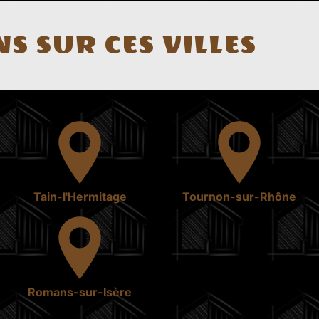
S SUR CES VILLES
Tain-l'Hermitage
Tournon-sur-Rhône
Romans-sur-Isère